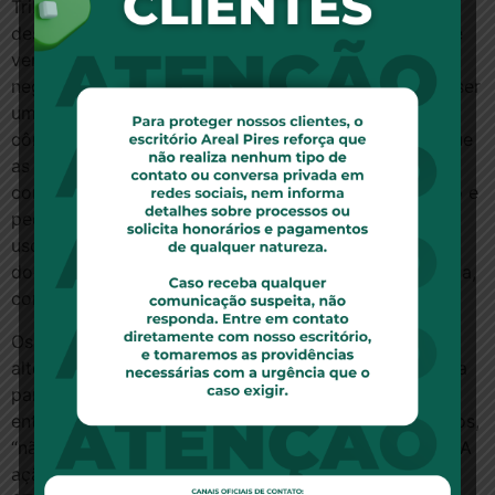
Tribunal de Justiça do Rio de Janeiro (TJ-RJ). Os
desembargadores analisaram o contrato de compra e
venda de um loft na Barra da Tijuca. O comprador, ao
negociar, queria que o empreendimento deixasse de ser
um loft e tivesse paredes com divisórias entre os
cômodos. Porém, ao ter o imóvel entregue, alegou que
as metragens não condiziam com o que ele teria
contratado e entrou na Justiça para anular o contrato e
pedir os valores pagos de volta. O contrato previa o
uso da arbitragem e, apesar de não estar em
documento separado, o consumidor assinou a cláusula,
como determina a lei.
Os magistrados consideraram que o comprador tinha
alto grau de instrução, por ser analista judiciário, vaga
para a qual é exigida formação universitária, e
entenderam que ele seria conhecedor dos seus direitos,
“não podendo alegar ignorância”, registra o acórdão. A
ação foi extinta. O caso ainda chegou a subir para o