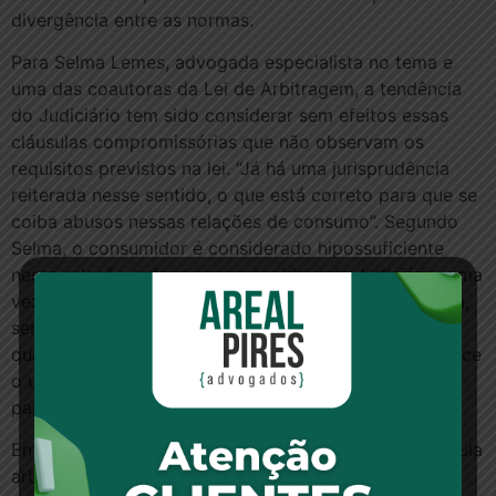
divergência entre as normas.
Para Selma Lemes, advogada especialista no tema e
uma das coautoras da Lei de Arbitragem, a tendência
do Judiciário tem sido considerar sem efeitos essas
cláusulas compromissórias que não observam os
requisitos previstos na lei. “Já há uma jurisprudência
reiterada nesse sentido, o que está correto para que se
coiba abusos nessas relações de consumo”. Segundo
Selma, o consumidor é considerado hipossuficiente
nessa relação e deve ser protegido pelo Judiciário, uma
vez que pode ter sido induzido a aceitar a arbitragem,
sem conhecer o mecanismo. “As exceções existem
quando se fica comprovado que o consumidor conhece
o uso da arbitragem e tem discernimento e vontade
para optar por isso”.
Entre as exceções que admitiram a validade da cláusula
arbitral, há uma decisão da 15ª Câmara Cível do