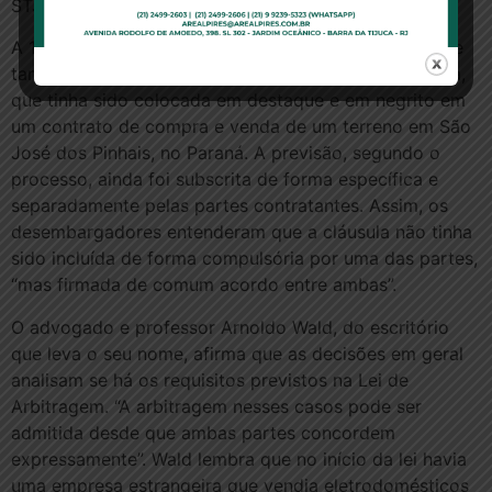
STJ, mas as partes fecharam um acordo.
A 12ª Câmara Cível do Tribunal de Justiça paranaense
também foi unânime ao manter a validade da cláusula,
que tinha sido colocada em destaque e em negrito em
um contrato de compra e venda de um terreno em São
José dos Pinhais, no Paraná. A previsão, segundo o
processo, ainda foi subscrita de forma específica e
separadamente pelas partes contratantes. Assim, os
desembargadores entenderam que a cláusula não tinha
sido incluída de forma compulsória por uma das partes,
“mas firmada de comum acordo entre ambas”.
O advogado e professor Arnoldo Wald, do escritório
que leva o seu nome, afirma que as decisões em geral
analisam se há os requisitos previstos na Lei de
Arbitragem. “A arbitragem nesses casos pode ser
admitida desde que ambas partes concordem
expressamente”. Wald lembra que no início da lei havia
uma empresa estrangeira que vendia eletrodomésticos