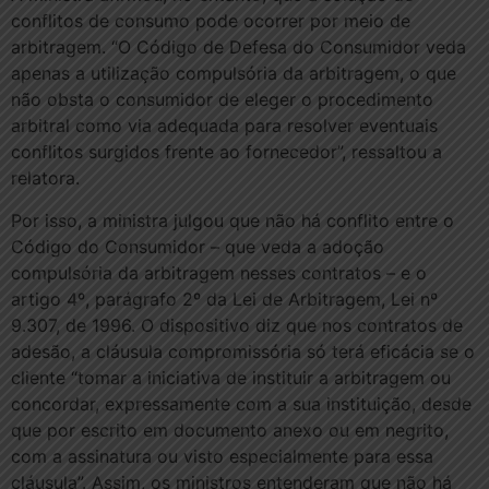
conflitos de consumo pode ocorrer por meio de
arbitragem. “O Código de Defesa do Consumidor veda
apenas a utilização compulsória da arbitragem, o que
não obsta o consumidor de eleger o procedimento
arbitral como via adequada para resolver eventuais
conflitos surgidos frente ao fornecedor”, ressaltou a
relatora.
Por isso, a ministra julgou que não há conflito entre o
Código do Consumidor – que veda a adoção
compulsória da arbitragem nesses contratos – e o
artigo 4º, parágrafo 2º da Lei de Arbitragem, Lei nº
9.307, de 1996. O dispositivo diz que nos contratos de
adesão, a cláusula compromissória só terá eficácia se o
cliente “tomar a iniciativa de instituir a arbitragem ou
concordar, expressamente com a sua instituição, desde
que por escrito em documento anexo ou em negrito,
com a assinatura ou visto especialmente para essa
cláusula”. Assim, os ministros entenderam que não há