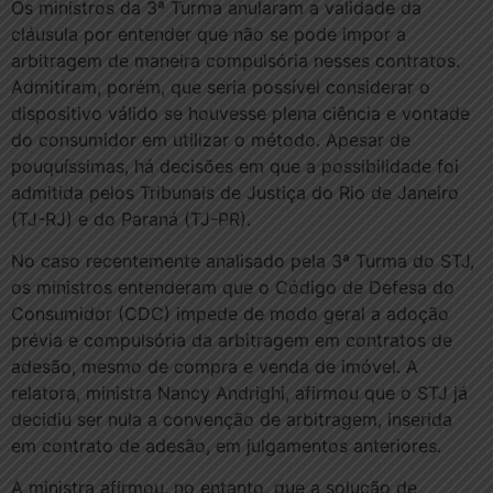
Os ministros da 3ª Turma anularam a validade da
cláusula por entender que não se pode impor a
arbitragem de maneira compulsória nesses contratos.
Admitiram, porém, que seria possível considerar o
dispositivo válido se houvesse plena ciência e vontade
do consumidor em utilizar o método. Apesar de
pouquíssimas, há decisões em que a possibilidade foi
admitida pelos Tribunais de Justiça do Rio de Janeiro
(TJ-RJ) e do Paraná (TJ-PR).
No caso recentemente analisado pela 3ª Turma do STJ,
os ministros entenderam que o Código de Defesa do
Consumidor (CDC) impede de modo geral a adoção
prévia e compulsória da arbitragem em contratos de
adesão, mesmo de compra e venda de imóvel. A
relatora, ministra Nancy Andrighi, afirmou que o STJ já
decidiu ser nula a convenção de arbitragem, inserida
em contrato de adesão, em julgamentos anteriores.
A ministra afirmou, no entanto, que a solução de