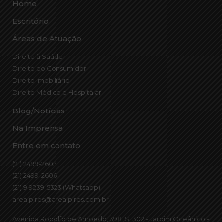
Home
Escritório
Áreas de Atuação
Direito à Saúde
Direito do Consumidor
Direito Imobiliário
Direito Médico e Hospitalar
Blog/Notícias
Na Imprensa
Entre em contato
(21) 2499-2603
(21) 2499-2606
(21) 9 9239-5323 (Whatsapp)
arealpires@arealpires.com.br
Avenida Rodolfo de Amoedo, 398. Sl 302 - Jardim Oceânico -