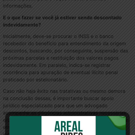
informações.
E o que fazer se você já estiver sendo descontado
indevidamente?
Inicialmente, deve-se procurar o INSS e o banco
recebedor do benefício para entendimento da origem
descontos, buscando, por conseguinte, suspensão das
próximas parcelas e restituição dos valores pagos
indevidamente. Em paralelo, indica-se registrar
ocorrência para apuração de eventual ilícito penal
praticado por estelionatário.
Caso não haja êxito nas tratativas ou mesmo demora
na conclusão dessas, é importante buscar apoio
jurídico especializado para que um advogado
acompanhe as diligências administrativas necessárias
e/ou proponha ação judicial com pedido de restituição
em dobro dos valores indevidamente descontados e
indenização pelos danos extrapatrimoniais sofridos.