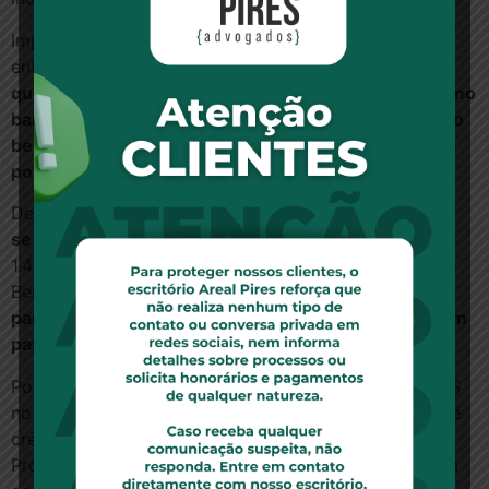
Importa indicar que o Superior Tribunal de Justiça
entende em diversos julgados que
nas hipóteses em
que o empréstimo não tenha sido realizado no mesmo
banco em que o aposentado ou pensionista recebe o
benefício, cabe ao INSS reter os valores autorizados
por ele e repassar à instituição financeira credora
.
Dessa forma,
é de responsabilidade do INSS verificar
se houve a efetiva autorização
(AgRg no RESP
1.445.011/RS, Segunda Turma, Rel. Min. Herman
Benjamin, DJE 30/11/2016). Isso porque
sem a
participação do INSS, a averbação da consignação em
pagamento não teria ocorrido
.
Por outro lado, discute-se a responsabilidade do INSS
no tocante ao vazamento de dados para empresas de
créditos, o qual afronta o artigo 26 da Lei Geral de
Proteção de Dados que estabelece vedação expressa