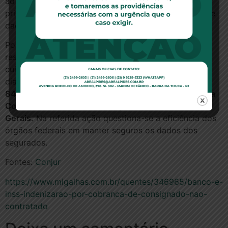
ao Poder Público quanto à transferência a entidades
privadas dos dados pessoais constantes nas bases de
dados a que tenha acesso.
Por esse viés, seria possível também configurar a
responsabilidade do INSS pela falta de dever de
cuidado dos dados pessoais dos beneficiários. Nesse
diapasão, tramita a ação civilpública n
°
041189-
84.2021.4.01.3800
, propostapelo
Instituto de Defesa
Coletiva
, na
17ª Vara da Justiça Federal de Minas
Gerais
.
Na referida ação questiona-se a eficiência dos
órgãos federais em manter seguros os dados dos
segurados.
Fontes:
Conjur
https://www.migalhas.com.br/quentes/346965/banco-e-
inss-indenizarao-por-cobranca-de-consignado-nao-
contratado