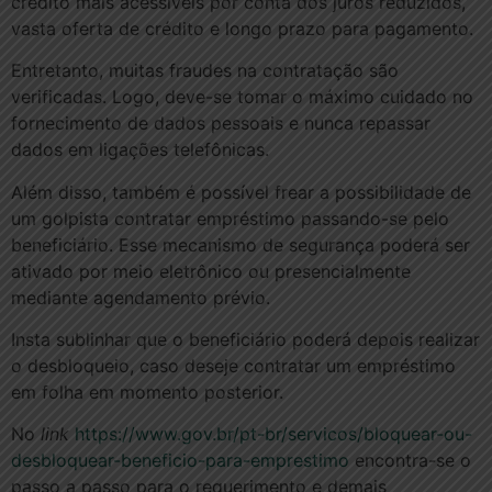
crédito mais acessíveis por conta dos juros reduzidos,
vasta oferta de crédito e longo prazo para pagamento.
Entretanto, muitas fraudes na contratação são
verificadas. Logo, deve-se tomar o máximo cuidado no
fornecimento de dados pessoais e nunca repassar
dados em ligações telefônicas.
Além disso, também é possível frear a possibilidade de
um golpista contratar empréstimo passando-se pelo
beneficiário. Esse mecanismo de segurança poderá ser
ativado por meio eletrônico ou presencialmente
mediante agendamento prévio.
Insta sublinhar que o beneficiário poderá depois realizar
o desbloqueio, caso deseje contratar um empréstimo
em folha em momento posterior.
No
link
https://www.gov.br/pt-br/servicos/bloquear-ou-
desbloquear-beneficio-para-emprestimo
encontra-se o
passo a passo para o requerimento e demais