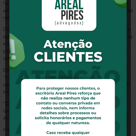
funcionários para o SAC e implantou ferramentas para
administrar a relação com os clientes, como controle de
reclamações em redes sociais.
Diante das queixas, Clickon passou a treinar e avaliar o
estoque e o atendimento dos fornecedores de produtos
e serviços. “Acabamos com aproximadamente 2.000
parcerias”, contabiliza Tiago Camargo, diretor jurídico
do ClickOn.
Em nota, a Privalia afirma que recentemente fez
“investimentos na operação logística, no aumento de
centros de distribuição, na qualificação de operadores
logísticos e no quadro de empregados.”
“Com a divulgação do total de reclamações, a
tendência é que as queixas diminuam”, prevê Paulo
Arthur Góes, diretor-executivo do Procon-SP.
Procurada por e-mail, único canal disponível, a Clube