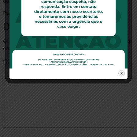
do Desconto não respondeu.
Para ler essa matéria no site da Folha,
clique aqui
Deixe um comentário
O seu endereço de e-mail não será publicado.
Campos
obrigatórios são marcados com
*
Comentário
*