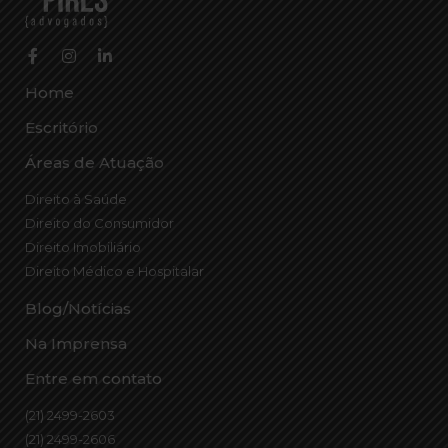
Home
Escritório
Áreas de Atuação
Direito à Saúde
Direito do Consumidor
Direito Imobiliário
Direito Médico e Hospitalar
Blog/Notícias
Na Imprensa
Entre em contato
(21) 2499-2603
(21) 2499-2606