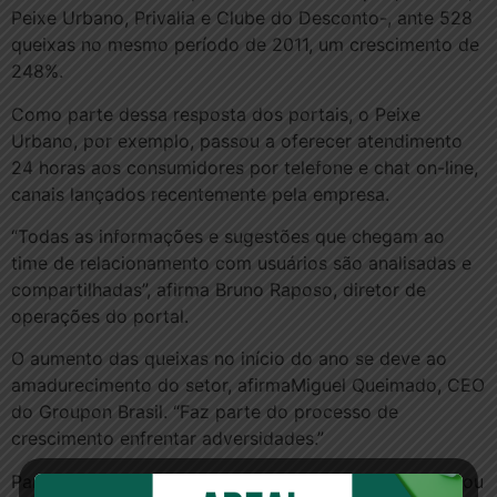
Peixe Urbano, Privalia e Clube do Desconto-, ante 528
queixas no mesmo período de 2011, um crescimento de
248%.
Como parte dessa resposta dos portais, o Peixe
Urbano, por exemplo, passou a oferecer atendimento
24 horas aos consumidores por telefone e chat on-line,
canais lançados recentemente pela empresa.
“Todas as informações e sugestões que chegam ao
time de relacionamento com usuários são analisadas e
compartilhadas”, afirma Bruno Raposo, diretor de
operações do portal.
O aumento das queixas no início do ano se deve ao
amadurecimento do setor, afirmaMiguel Queimado, CEO
do Groupon Brasil. “Faz parte do processo de
crescimento enfrentar adversidades.”
Para superar essas “adversidades”, a empresa contratou