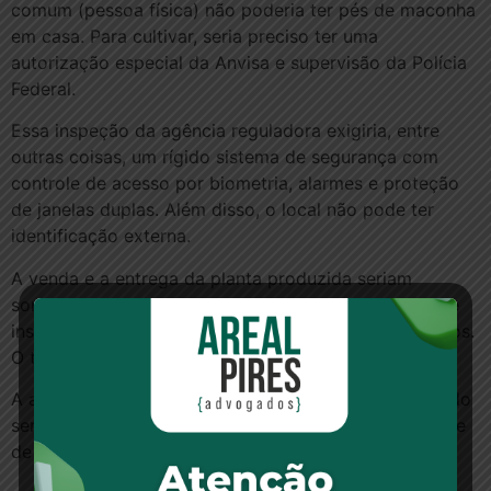
comum (pessoa física) não poderia ter pés de maconha
em casa. Para cultivar, seria preciso ter uma
autorização especial da Anvisa e supervisão da Polícia
Federal.
Essa inspeção da agência reguladora exigiria, entre
outras coisas, um rígido sistema de segurança com
controle de acesso por biometria, alarmes e proteção
de janelas duplas. Além disso, o local não pode ter
identificação externa.
A venda e a entrega da planta produzida seriam
somente para instituições de pesquisa, fabricantes de
insumos farmacêuticos e fabricantes de medicamentos.
O transporte teria de ser feito em veículos especiais.
A autorização para cultivo valeria por 2 anos, podendo
ser renovada, e haveria uma cota de cultivo e controle
de estoques e de liberação do produto.