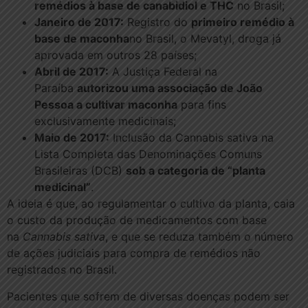
remédios à base de canabidiol e THC
no Brasil;
Janeiro de 2017:
Registro do
primeiro remédio à
base de maconha
no Brasil, o Mevatyl, droga já
aprovada em outros 28 países;
Abril de 2017:
A Justiça Federal na
Paraíba
autorizou uma associação de João
Pessoa a cultivar maconha
para fins
exclusivamente medicinais;
Maio de 2017:
Inclusão da Cannabis sativa na
Lista Completa das Denominações Comuns
Brasileiras (DCB)
sob a categoria de “planta
medicinal”
.
A ideia é que, ao regulamentar o cultivo da planta, caia
o custo da produção de medicamentos com base
na
Cannabis sativa
, e que se reduza também o número
de ações judiciais para compra de remédios não
registrados no Brasil.
Pacientes que sofrem de diversas doenças podem ser