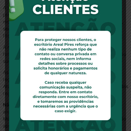
Medicamentos
A segunda resolução tem como objetivo definir
procedimentos específicos para registro e
monitoramento de medicamentos à base de cannabis,
seus derivados e análogos sintéticos. Isso inclui os
fitoterápicos.
A regulamentação se aplica aos medicamentos nas
formas de cápsula, comprimido, pó, líquido, solução ou
suspensão (misturas) com administração por via oral.
As próprias empresas deveriam pedir à Anvisa o
registro para produção desses medicamentos.
Atualmente, há somente um medicamento com cannabis
registrado no Brasil, o Mevatyl.
Não haveria uma lista prévia de doenças:
a agência
analisará registro por registro, conforme os pedidos.
Medicamentos já registrados em outros países deverão
apresentar relatório técnico de avaliação do remédio