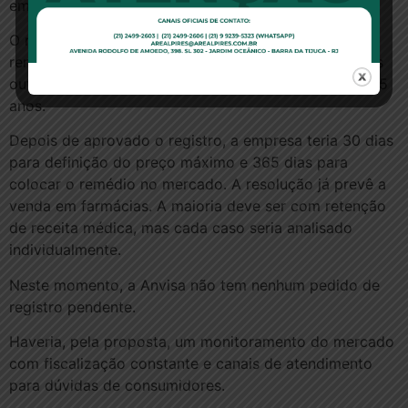
emitido pelas respectivas autoridades reguladoras.
O registro inicial teria validade de 3 anos e as
renovações seguintes, de 5 anos. Geralmente, para os
outros medicamentos, o primeiro registro já vale por 5
anos.
Depois de aprovado o registro, a empresa teria 30 dias
para definição do preço máximo e 365 dias para
colocar o remédio no mercado. A resolução já prevê a
venda em farmácias. A maioria deve ser com retenção
de receita médica, mas cada caso seria analisado
individualmente.
Neste momento, a Anvisa não tem nenhum pedido de
registro pendente.
Haveria, pela proposta, um monitoramento do mercado
com fiscalização constante e canais de atendimento
para dúvidas de consumidores.