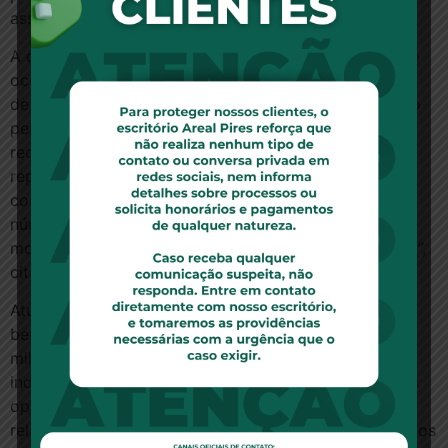
assistenciais solucionados.
A coleta dos dados para o 8º ciclo de monitoramento
ocorreu entre os dias 19 de agosto e 18 de dezembro
de 2013. A ANS informa que, em relação a este último
período de acompanhamento, recebeu 17.599
reclamações sobre 523 planos de saúde. Isso
representa alta de 16% no número de queixas em
comparação ao período anterior. “Este é o maior
número de reclamações desde que o programa de
monitoramento foi implantado, em dezembro de 2011”,
cita a ANS, em nota.
Atualmente, o setor conta com 50,2 milhões de
beneficiários em planos de assistência médica e 20,7
milhões em planos exclusivamente odontológicos. “A
indução à mudança de comportamento por parte das
operadoras e a consequente melhoria no
relacionamento com os consumidores geram resultados