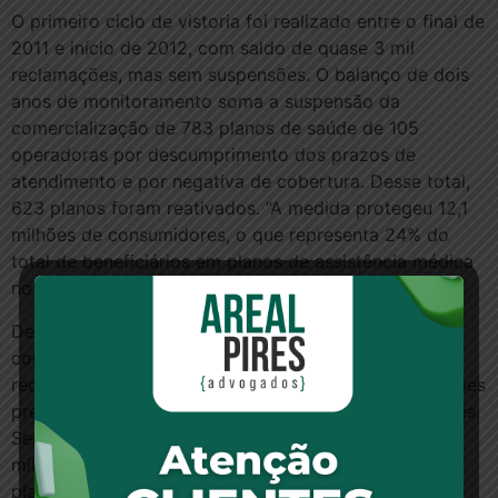
O primeiro ciclo de vistoria foi realizado entre o final de
2011 e início de 2012, com saldo de quase 3 mil
reclamações, mas sem suspensões. O balanço de dois
anos de monitoramento soma a suspensão da
comercialização de 783 planos de saúde de 105
operadoras por descumprimento dos prazos de
atendimento e por negativa de cobertura. Desse total,
623 planos foram reativados. “A medida protegeu 12,1
milhões de consumidores, o que representa 24% do
total de beneficiários em planos de assistência médica
no Brasil”, cita nota do governo sobre a ação.
Devido aos problemas assistenciais apontados pelos
consumidores e averiguados pela ANS nesta mais
recente averiguação, estão sendo aplicadas suspensões
preventivas, por um período de, no mínimo, três meses.
Segundo o governo, a atual suspensão beneficia 1,8
milhão de consumidores que já contrataram esses
planos e agora deverão ter seus problemas