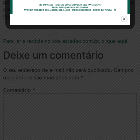
positivos para todos os usuários de planos de saúde e
para os futuros beneficiários”, avalia o diretor de
Fiscalização da ANS, Bruno Sobral.
Para ler a notícia no site estadao.com.br, clique aqui
Deixe um comentário
O seu endereço de e-mail não será publicado.
Campos
obrigatórios são marcados com
*
Comentário
*