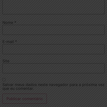
Nome
*
E-mail
*
Site
Salvar meus dados neste navegador para a próxima vez
que eu comentar.