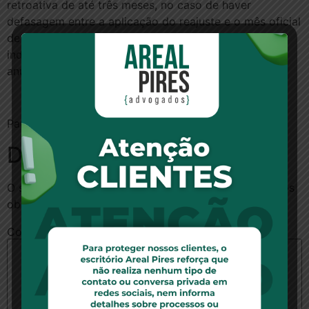
retroativa de até três meses, no caso de haver
defasagem entre a aplicação do reajuste e o mês oficial
de correção das mensalidades. Para os contratos
individuais assinados após 1999, o teto de correção
anual foi divulgado em julho e ficou em 9,04%.
Para ler a notícia no site O Globo,
clique aqui
.
Deixe um comentário
O seu endereço de e-mail não será publicado.
Campos
obrigatórios são marcados com
*
Comentário
*