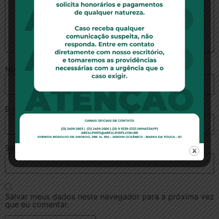
Nome
*
E-mail
*
Site
Salvar meus dados neste navegador para a próxima vez
que eu comentar.