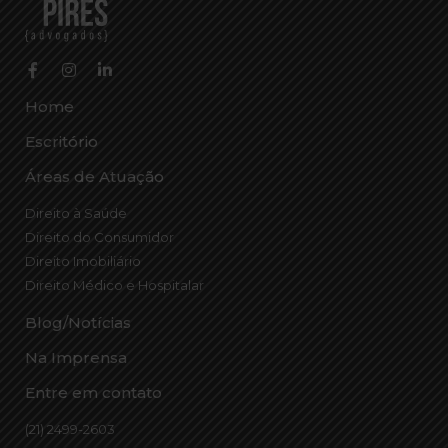
Home
Escritório
Áreas de Atuação
Direito à Saúde
Direito do Consumidor
Direito Imobiliário
Direito Médico e Hospitalar
Blog/Notícias
Na Imprensa
Entre em contato
(21) 2499-2603