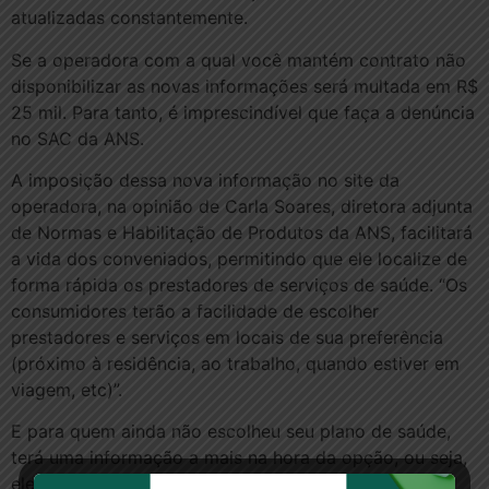
atualizadas constantemente.
Se a operadora com a qual você mantém contrato não
disponibilizar as novas informações será multada em R$
25 mil. Para tanto, é imprescindível que faça a denúncia
no SAC da ANS.
A imposição dessa nova informação no site da
operadora, na opinião de Carla Soares, diretora adjunta
de Normas e Habilitação de Produtos da ANS, facilitará
a vida dos conveniados, permitindo que ele localize de
forma rápida os prestadores de serviços de saúde. “Os
consumidores terão a facilidade de escolher
prestadores e serviços em locais de sua preferência
(próximo à residência, ao trabalho, quando estiver em
viagem, etc)”.
E para quem ainda não escolheu seu plano de saúde,
terá uma informação a mais na hora da opção, ou seja,
eleger o plano com oferta de rede assistencial mais