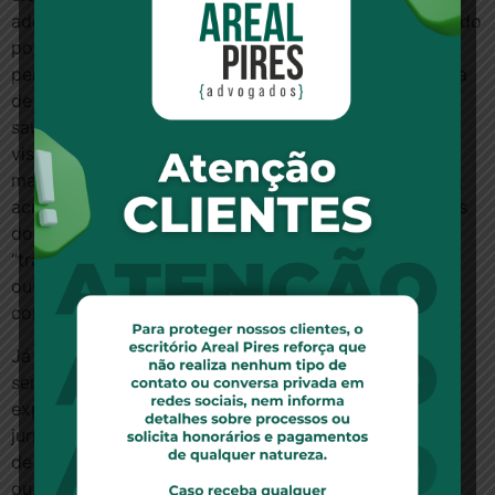
adequada às suas necessidades. “A consulta, a partir do
portal corporativo da operadora na Internet, deve
permitir, de forma combinada e/ou isolada, a pesquisa
de todos os dados dos prestadores de serviços de
saúde pertencentes à sua rede assistencial. A
visualização será em mapeamento gráfico ou
mapeamento gráfico dinâmico”, informa Carla Soares,
acrescentando que “o sistema terá os recursos típicos
dos sistemas de georreferenciamento, como zoom,
“traçar rotas”, traçado de círculos concêntricos, entre
outros”. As informações têm de estar disponíveis ao
consumidor independente de vínculo com a empresa.
Já quanto as informações sobre os prestadores de
serviços de saúde na internet, a operadora deverá
expor nome de fantasia do estabelecimento (pessoa
jurídica) ou nome do profissional (pessoa física); tipo
de estabelecimento; e principalmente a especialidade
ou serviço contratado – de acordo com o contrato