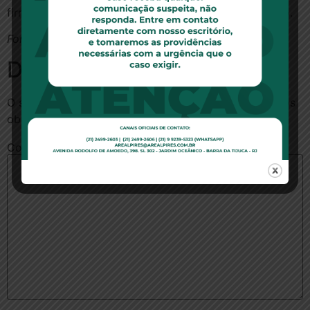
firmado – e endereço, além de telefones para contato.
Fonte:
Consumidor Moderno
Deixe um comentário
O seu endereço de e-mail não será publicado.
Campos
obrigatórios são marcados com
*
Comentário
*