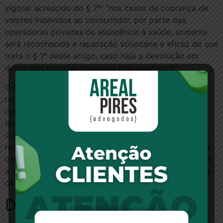
vigorar acrescido do § 7º: “nos casos de cobrança de
valores indevidos ao consumidor, por parte das
operadoras privadas de assistência à saúde, somente
será reconhecida a reparação voluntária e eficaz de que
trata o § 1º deste artigo, caso haja a devolução em
dobro das quantias cobradas indevidamente”.
O § 1º referido na alteração define que é considerada
reparação voluntária e eficaz a ação realizada pela
operadora, que seja comprovada, em data anterior à
lavratura do auto de infração ou de representação e
que resulte no cumprimento útil da obrigação. O
reconhecimento da incidência da reparação voluntária
determina o arquivamento de demanda dirigida contra
a operadora. A nova RN já está em vigor desde a data
de sua publicação.
Deixe um comentário