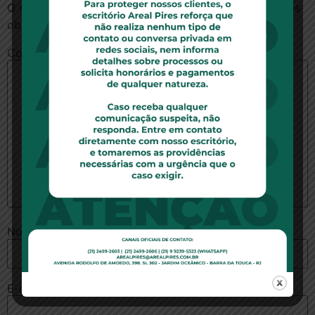
O seu endereço de e-mail não será publicado.
Campos
obrigatórios são marcados com
*
Comentário
*
Nome
*
E-mail
*