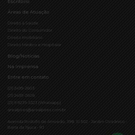
Escritório
Áreas de Atuação
Direito à Saúde
Direito do Consumidor
Direito Imobiliário
Direito Médico e Hospitalar
Blog/Notícias
Na Imprensa
Entre em contato
(21) 2499-2603
(21) 2499-2606
(21) 9 9239-5323 (Whatsapp)
arealpires@arealpires.com.br
Avenida Rodolfo de Amoedo, 398. Sl 302 - Jardim Oceânico -
Barra da Tijuca - RJ