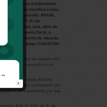
 gerar dano moral indenizável.
s da forma mais benéfica a este,
egimental não provido. BRASIL.
nto 18/08/2011. DJ de
 fato do produto, pois, além do
nto uníssono desta Corte, o
les descumprimento de cláusula
STJ. 3ª TURMA. Resp 1140107/PR.
cionais. A falta de respeito aos
 e incoerente a convivência no
 conformar por essas atitudes
amente contratado e amparado por
islação e, principalmente, por sua
mativa ANS nº. 262, de 1º, de