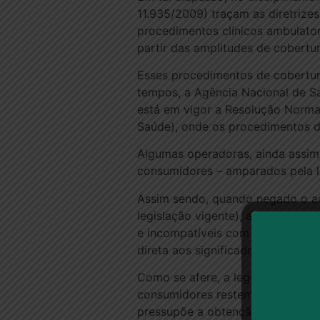
11.935/2009) traçam as diretrize
procedimentos clínicos ambulatori
partir das amplitudes de cobertur
Esses procedimentos de cobertur
tempos, a Agência Nacional de S
está em vigor a Resolução Normat
Saúde), onde os procedimentos de
Algumas operadoras, ainda assim, 
consumidores – amparados pela le
Assim sendo, quando negado o ac
legislação vigente), ainda mais p
e incompatíveis com a boa-fé e eq
direta aos significados maiores 
Como se afere, a legislação reve
consumidores restem a reboque do
pressupõe a obtenção de lucros,