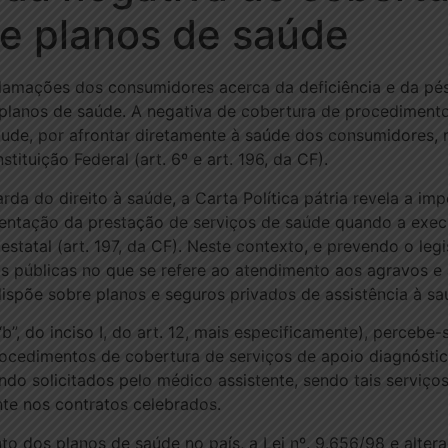
e planos de saúde
lamações dos consumidores acerca da deficiência e da pés
 planos de saúde. A negativa de cobertura de procedimen
citude, por afrontar diretamente à saúde dos consumidores,
ituição Federal (art. 6º e art. 196, da CF).
da do direito à saúde, a Carta Política pátria revela a i
amentação da prestação de serviços de saúde quando a exe
tatal (art. 197, da CF). Neste contexto, e prevendo o legi
s públicas no que se refere ao atendimento aos agravos e 
 dispõe sobre planos e seguros privados de assistência à saú
(“b”, do inciso I, do art. 12, mais especificamente), perceb
rocedimentos de cobertura de serviços de apoio diagnósti
do solicitados pelo médico assistente, sendo tais serviços
te nos contratos celebrados.
nto dos planos de saúde no país, a Lei nº. 9.656/98 e alte