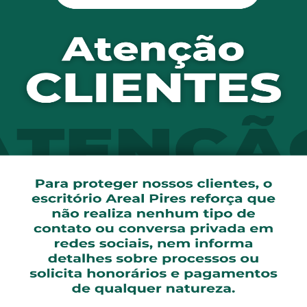
planos de saúde, por serem contratos de adesão, submete
m em relação a essas espécies de fornecedores. Diante di
de abusividade em contratos consumeristas e impõe que in
rnecer os direitos e interesses dos hipossuficientes (inciso
da equivalência material a fim de prevalecer proibição a c
líbrio contratual.
dimento indispensável, com suporte em alegação de não-pr
corriqueiras, pelas operadoras de plano de saúde, fere-se 
ue disciplinam esse tipo de serviços. A hipótese de altera
direito da atividade econômica das operadoras, sobretudo
 CDC).
o inalienável à saúde, a jurisprudência pátria vem se posic
dimentos médico-ambulatoriais por parte das operadoras d
ue atenta ao direito do consumidor quanto aos serviços m
o Normativa ANS nº. 262/2011, além de gerar o dever de i
[…]1. A recusa injustificada de Plano de Saúde para cobe