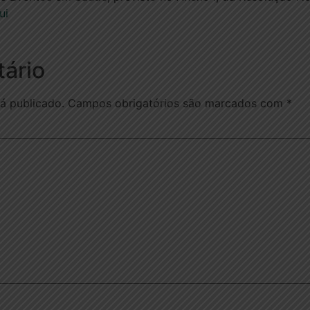
ui
ário
á publicado.
Campos obrigatórios são marcados com
*