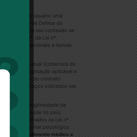
m o consumidor-usuário uma
sto, o Código de Defesa do
terpretação de seu conteúdo se
 I, do art. 4º, da Lei nº.
ondições excepcionais e lesivas
evisão contratual (cobertura do
de morte a legislação aplicável e
ção unilateral do contrato
 pelos altos preços cobrados nas
ionando pela ilegitimidade da
e plano de saúde no país,
édicos agasalhados na Lei nº
ndenizar pelo mal psicológico
rtura de procedimento médico a