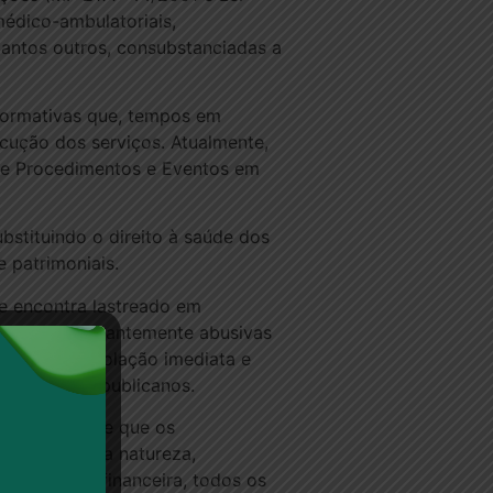
médico-ambulatoriais,
 tantos outros, consubstanciadas a
Normativas que, tempos em
cução dos serviços. Atualmente,
 de Procedimentos e Eventos em
bstituindo o direito à saúde dos
 patrimoniais.
e encontra lastreado em
tratuais flagrantemente abusivas
o há que a violação imediata e
alicerces republicanos.
, o que impede que os
 que, por sua natureza,
econômico-financeira, todos os