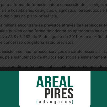
s para a forma do fornecimento e concessão dos serviços 
ais e hospitalares, cirúrgicos, diagnóstico, terapêuticos e
a definidas no plano-referência.
a mínima encontram-se previstos através de Resoluções 
aúde publica como forma de orientar as operadoras na exe
iva ANS nº. 262, de 1º, de agosto de 2011 (Anexo I – Rol
 concessão obrigatória estão previstos.
insistem em não fornecer serviços de caráter essencial, su
i, pela manutenção de intuitos egoísticos e eminentemente
esso ao direito fundamental à saúde (sobretudo quando s
otencializado, como muitas vezes ocorre, por cláusulas con
uidade (inciso IV, do art. 42, do CDC), outro resultado nã
da cidadania, derrogando os fundamentos que sustentam os 
la segurança no fornecimento dos serviços desta natureza
 desrespeito e da excessiva burocratização de atividades
 e que dificultam, com uma pretensão preponderantemente 