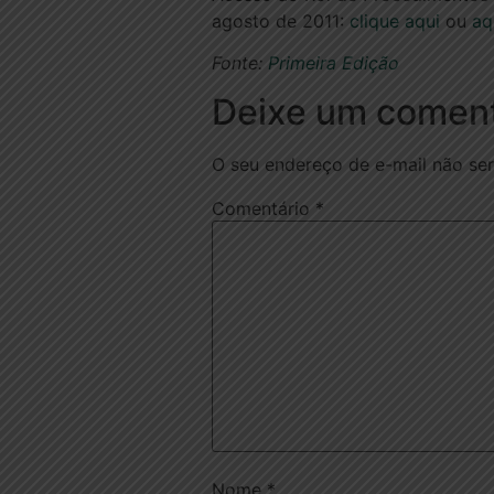
agosto de 2011:
clique aqui
ou
aq
Fonte:
Primeira Edição
Deixe um coment
O seu endereço de e-mail não ser
Comentário
*
Nome
*