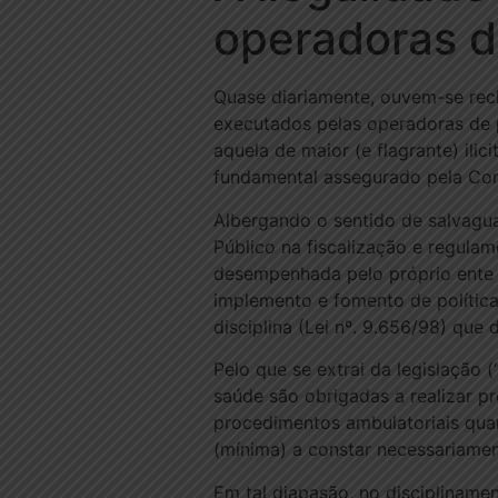
operadoras d
Quase diariamente, ouvem-se rec
executados pelas operadoras de
aquela de maior (e flagrante) ili
fundamental assegurado pela Const
Albergando o sentido de salvaguar
Público na fiscalização e regul
desempenhada pelo próprio ente es
implemento e fomento de política
disciplina (Lei nº. 9.656/98) que
Pelo que se extrai da legislação 
saúde são obrigadas a realizar p
procedimentos ambulatoriais quan
(mínima) a constar necessariamen
Em tal diapasão, no discipliname