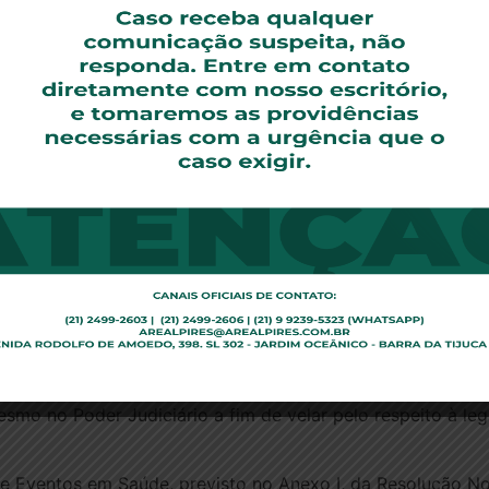
ireito e descumprimento de norma contratual, capazes de
tritivas ao direito do consumidor devem ser interpretada
se recusar a prestar a cobertura solicitada. 3. Agravo r
3696/SP. Min. Rel. Luis Felipe Salomão. Data do Julgame
ação para a realização do exame laboratorial caracteriza o
alização do exame laboratorial), nos termos do entendime
e da operadora de Plano de Saúde, extrapolando o simp
aborrecimento, é ensejador do dano moral.[…]. BRASIL. 
do Julgamento. 22/03/2011. DJ de 04/04/2011
).
 assim ainda ocorram ao lume dos atuais cânones constitu
s é, infelizmente, uma regra, o que torna, de fato, ilógico
or a negativa da cobertura pelas operadoras, não se deixe
tivo quanto ao fornecimento de um serviço de saúde devid
smo no Poder Judiciário a fim de velar pelo respeito à leg
 Eventos em Saúde, previsto no Anexo I, da Resolução Nor