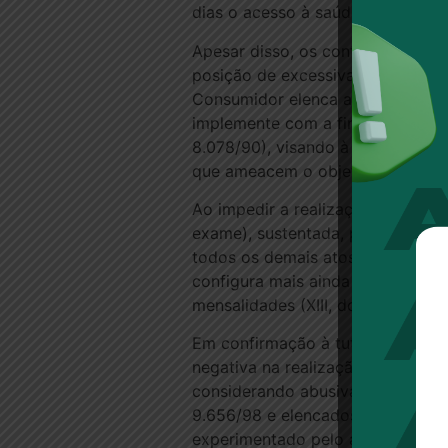
dias o acesso à saúde.
Apesar disso, os contratos dos 
posição de excessiva desvantage
Consumidor elenca as hipóteses 
implemente com a finalidade de gua
8.078/90), visando à prevalência 
que ameacem o objeto e/ou o equi
Ao impedir a realização de proce
exame), sustentada, por ocasiões 
todos os demais atos normativos q
configura mais ainda o abuso de 
mensalidades (XIII, do art. 51, do
Em confirmação à tutela ao direit
negativa na realização dos proce
considerando abusiva a conduta q
9.656/98 e elencados na Resoluçã
experimentado pelo acometido (