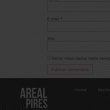
E-mail
*
Site
Salvar meus dados neste naveg
Home
Escrit