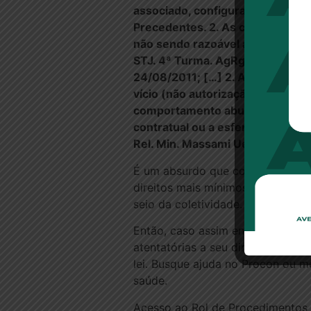
associado, configura abuso de d
Precedentes. 2. As cláusulas res
não sendo razoável a seguradora 
STJ. 4ª Turma. AgRg no Resp 125
24/08/2011; […] 2. A não autoriz
vício (não autorização para a re
comportamento abusivo por part
contratual ou a esfera do mero 
Rel. Min. Massami Ueyda. Data 
É um absurdo que comportamentos
direitos mais mínimos dos cidadão
seio da coletividade.
Então, caso assim enfrente o leit
atentatórias a seu direito subje
lei. Busque ajuda no Procon ou me
saúde.
Acesso ao Rol de Procedimentos e