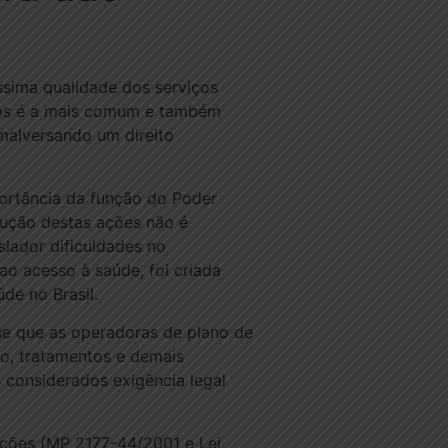
sima qualidade dos serviços
tos é a mais comum e também
 malversando um direito
mportância da função do Poder
cução destas ações não é
slador dificuldades no
ao acesso à saúde, foi criada
de no Brasil.
e-se que as operadoras de plano de
co, tratamentos e demais
 considerados exigência legal
rações (MP 2177-44/2001 e Lei