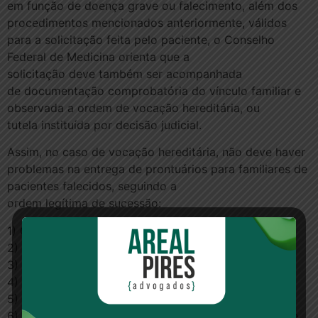
em função de doença grave ou falecimento, além dos
procedimentos mencionados anteriormente, válidos
para a solicitação feita pelo paciente, o Conselho
Federal de Medicina orienta que a
solicitação deve também ser acompanhada
de documentação comprobatória do vínculo familiar e
observada a ordem de vocação hereditária, ou
tutela instituída por decisão judicial.
Assim, no caso de vocação hereditária, não deve haver
problemas na entrega de prontuários para familiares de
pacientes falecidos, seguindo a
ordem legítima de sucessão:
1) Cônjuge / companheiro;
2) Filhos, netos e bisnetos (descendentes);
3) Pais, avós e bisavós (ascendentes);
4) Irmãos (colaterais de segundo grau);
5) Sobrinhos / tios (colaterais de terceiro grau);
6) Sobrinhos-netos / tios-avós / primos (colaterais de