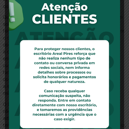
quarto grau)
Quando a instituição de saúde ou o médico receberem
solicitação de fornecimento de cópia de prontuário
feita por familiar, devem observar, antes de entregarem
o documento, se o paciente consignou, em
documento, objeção expressa
à divulgação das informações contidas
em prontuário aos familiares/representante legal,
ou se determinou, especificamente quais são os
familiares legitimados a pleitear a entrega
do prontuário perante o médico ou
a instituição de saúde. A instituição de saúde ou o
médico devem respeitar a orientação do paciente.
O Conselho Federal de Medicina entende
não haver nenhuma determinação legal ou
administrativa que estabeleça o
tempo máximo ou mínimo para a entrega do prontuário,