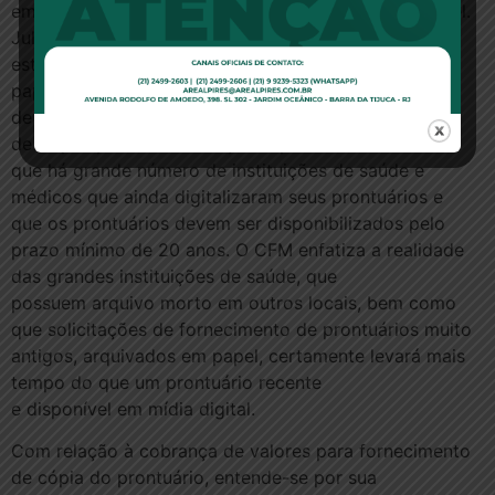
embora oriente que esse tempo seja o menor possível.
Julga que tal providência depende do tamanho do
estabelecimento, da existência dos documentos em
papel ou mídia digital e da disponibilidade
de funcionários e
de requisições de solicitações apresentadas. Destaca
que há grande número de instituições de saúde e
médicos que ainda digitalizaram seus prontuários e
que os prontuários devem ser disponibilizados pelo
prazo mínimo de 20 anos. O CFM enfatiza a realidade
das grandes instituições de saúde, que
possuem arquivo morto em outros locais, bem como
que solicitações de fornecimento de prontuários muito
antigos, arquivados em papel, certamente levará mais
tempo do que um prontuário recente
e disponível em mídia digital.
Com relação à cobrança de valores para fornecimento
de cópia do prontuário, entende-se por sua