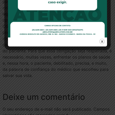
poderá ser prejudicado por alguma negativa de
cobertura do plano de saúde, deve esclarecer que a
legislação o protege e que, em muitos casos, a
operadora pode estar tomando condutas abusivas. O
Código de Ética Médica afirma, em seu art. 32, que o
profissional não pode deixar de usar todos os meios
disponíveis de diagnóstico e tratamento,
cientificamente reconhecidos e a seu alcance, em favor
do paciente. Para que essa obrigação seja respeitada, é
necessário, muitas vezes, enfrentar os planos de saúde
e, nessa hora, o paciente, debilitado, precisa, e muito,
da palavra de confiança do médico que escolheu para
salvar sua vida.
Deixe um comentário
O seu endereço de e-mail não será publicado.
Campos