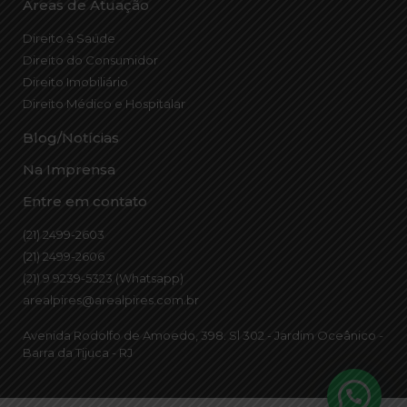
Áreas de Atuação
Direito à Saúde
Direito do Consumidor
Direito Imobiliário
Direito Médico e Hospitalar
Blog/Notícias
Na Imprensa
Entre em contato
(21) 2499-2603
(21) 2499-2606
(21) 9 9239-5323 (Whatsapp)
arealpires@arealpires.com.br
Avenida Rodolfo de Amoedo, 398. Sl 302 - Jardim Oceânico -
Barra da Tijuca - RJ