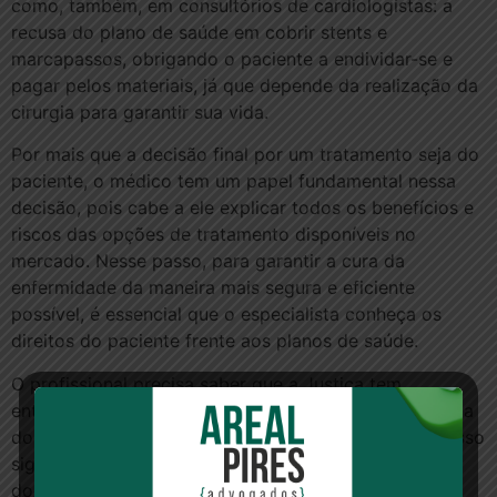
como, também, em consultórios de cardiologistas: a
recusa do plano de saúde em cobrir stents e
marcapassos, obrigando o paciente a endividar-se e
pagar pelos materiais, já que depende da realização da
cirurgia para garantir sua vida.
Por mais que a decisão final por um tratamento seja do
paciente, o médico tem um papel fundamental nessa
decisão, pois cabe a ele explicar todos os benefícios e
riscos das opções de tratamento disponíveis no
mercado. Nesse passo, para garantir a cura da
enfermidade da maneira mais segura e eficiente
possível, é essencial que o especialista conheça os
direitos do paciente frente aos planos de saúde.
O profissional precisa saber que a Justiça tem
entendido que sua palavra, como médico de confiança
do paciente, vale mais do que a do plano de saúde. Isso
significa que a operadora pode estabelecer quais
doenças estão sendo cobertas, mas não o tipo de