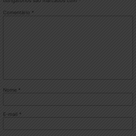
obrigatórios são marcados com
*
Comentário
*
Nome
*
E-mail
*