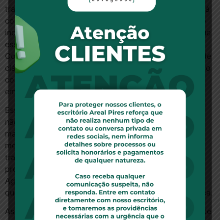
tratamento necessário para a cura. Se a patologia está
coberta, não se pode negar algum tipo de tratamento
indicado para a cura da doença. A Justiça entende que
essa conduta é abusiva, à luz do Código do
Consumidor, porque o paciente não pode, em razão de
cláusula limitativa, ser impedido de receber tratamento
com o método mais moderno disponível no momento
em que se constatou a doença coberta.
Essa medida vale para quimioterapias e radioterapias
não convencionais, exames de diagnóstico e imagem
mais modernos necessários ao tratamento,
medicamentos importados e experimentais, e
tratamentos domiciliares, bem como todos os
procedimentos que não estejam listados no Rol da
Agência Nacional de Saúde Suplementar (ANS), mas
que sejam fundamentais para o sucesso da terapêutica.
Assim, sempre que o médico verificar que seu paciente