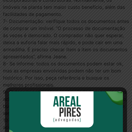
incorporadoras e construtoras. Normalmente, os
imóveis na planta tem maior custo benefício, além das
facilidades de pagamento.
7- Documentação: verifique todos os documentos antes
de comprar um imóvel. “O processo de documentação
às vezes é demorado. O comprador não quer esperar,
deixa a euforia falar mais rápido, e pode cair em uma
armadilha. É preciso checar item a item os documentos
apresentados”, afirma Jeane.
8- Se informe: todos os documentos podem estar ok,
mas as empresas envolvidas podem não ter um bom
histórico. Por isso, peça referência e busque os
melhores profissionais.
9- Outros investimentos: se depois de todos os passos
acima, comprar um imóvel ainda não é a melhor opção,
busque outras fontes de investimento, mas lembrando
sempre que todos precisam ter onde morar.
10- Aproveite: se você pensou e executou as dicas
acima, agora é hora de aproveitar: seja na nova