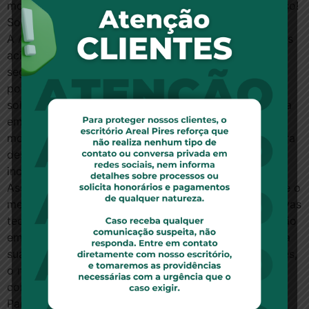
moradia da família ou no novo bem adquirido. Sucesso!
Sobre a ACS
A ACS Incorporadora é uma empresa controlada pelos
acionistas do Grupo EMS Pharma, que atua no
segmento de Incorporação Imobiliária, de grande
potencial de crescimento no país, desenvolvendo
soluções de imóveis nos diversos padrões. Localizada
em Campinas, a ACS faz uso do conceito de
modernidade com sustentabilidade e criatividade, para
desenvolver soluções de projetos, construções e
incorporações.
Assumindo um forte compromisso com a sociedade e o
meio ambiente, a ACS tem buscado intensamente novas
tecnologias. Os serviços prestados pela empresa estão
em constante evolução, com foco na maximização da
sua eficácia, aliada aos cuidados com seus integrantes,
o meio ambiente e a responsabilidade para com a
comunidade.
Para a ACS, não basta construir habitações, é preciso