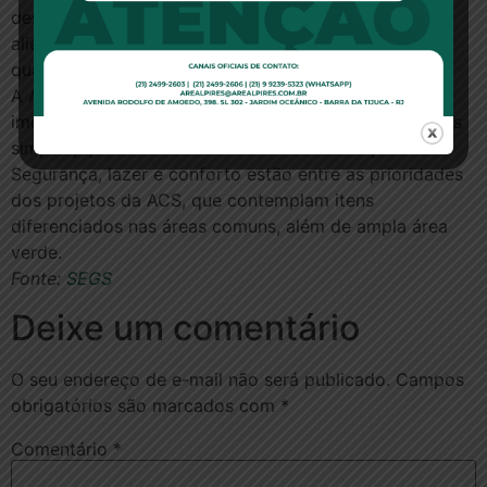
desenvolver soluções, com projetos rentáveis, que
aliem redução de custos, velocidade de realização e
qualidade, respeitando o meio ambiente.
A ACS prima pelo desenvolvimento de projetos
imobiliários bem resolvidos, inovadores, com soluções
simples, que atendam às necessidades das pessoas.
Segurança, lazer e conforto estão entre as prioridades
dos projetos da ACS, que contemplam itens
diferenciados nas áreas comuns, além de ampla área
verde.
Fonte:
SEGS
Deixe um comentário
O seu endereço de e-mail não será publicado.
Campos
obrigatórios são marcados com
*
Comentário
*