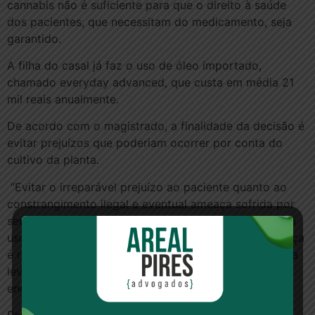
cannabis não é suficiente para que o direito à saúde
dos pacientes, que necessitam do medicamento, seja
garantido.
A filha do casal já faz o uso de óleo importado,
chamado everyday advanced, que custa em média 21
mil reais anualmente.
De acordo com o magistrado, a finalidade da decisão é
evitar prejuízos que poderiam ocorrer por conta do
cultivo da planta.
“Evitar o irreparável prejuízo ao paciente quanto ao
constrangimento ilegal e eventual ameaça sofrida por
seu direito de cultivar o vegetal Cannabis Sativa, para
uso específico no tratamento de sua filha. Essa ameaça
é real e iminente, pois uma eventual denúncia anônima
levará à interrupção do plantio, destruição e
encaminhamento dos pacientes à Justiça”.