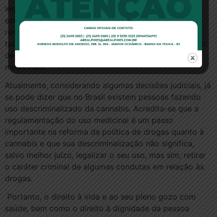
Importante destacar que as leis e seu projetos devem
estar, cada vez mais próximos, à ciência do que à
religião contribuindo sobremaneira para a quebra de
tabus impostos na sociedade que acarretam no atraso
de desenvolvimentos científicos, tecnológicos e
medicinais.
Atualmente, considerando algumas decisões judiciais, já
se pode dizer que no Brasil existem pessoas fazendo
uso descriminalizado da cannabis. Acredita-se que a
regulamentação do uso medicinal é um passo
importante na reforma da política de drogas quanto à
cannabis e que sua descriminalização não significa,
salvo melhor juízo, legalizar o seu uso, mas sim, retirar
o caráter criminal de algumas condutas em relação às
drogas.
Portanto, o direito à vida e ao seu pleno gozo com
saúde, bem como o direito à dignidade da pessoa