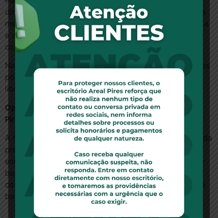
Para embasar a decisão, o magistrado considerou a
documentação e laudos médicos que comprovavam a
melhora clínica da paciente após a utilização da planta
e que apontavam a necessidade do uso
constantemente.
Na decisão, o juiz também ordenou que as autoridades
policiais não adotem qualquer medida para cercear a
liberdade dos pais no cultivo da cannabis.
Opinião, por Nicolle Duque, colaboradora da Areal
Pires Advogados
A flexibilização do uso de
cannabis medicinal
é fruto da
pressão de inúmeros pacientes e da sociedade. No
entanto, o processo para sua regulamentação ainda é
burocrático, as mudanças nas regram avançam
conforme alterações da Anvisa, movidas lentamente à
base de ações judiciais.