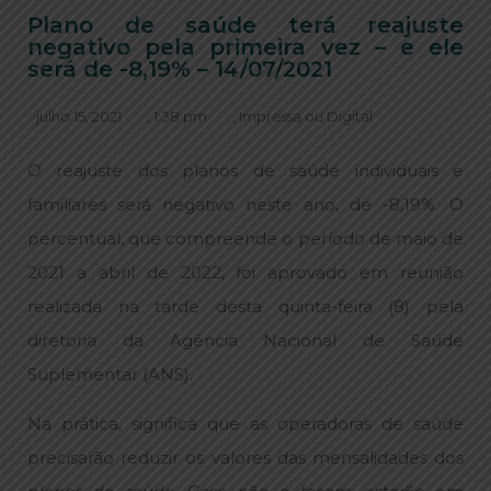
Plano de saúde terá reajuste
negativo pela primeira vez – e ele
será de -8,19% – 14/07/2021
julho 15, 2021
,
1:38 pm
,
Impressa ou Digital
O reajuste dos planos de saúde individuais e
familiares será negativo neste ano, de -8,19%. O
percentual, que compreende o período de maio de
2021 a abril de 2022, foi aprovado em reunião
realizada na tarde desta quinta-feira (8) pela
diretoria da Agência Nacional de Saúde
Suplementar (ANS).
Na prática, significa que as operadoras de saúde
precisarão reduzir os valores das mensalidades dos