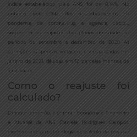
índice estabelecido pela ANS foi de 8,14%. No
entanto, por conta dos desdobramentos da
pandemia de coronavírus, a agência decidiu
suspender os reajustes dos planos de saúde no
período de setembro a dezembro de 2020. As
correções suspensas voltaram a ser aplicadas em
janeiro de 2021, diluídas em 12 parcelas mensais de
igual valor.
Como o reajuste foi
calculado?
Durante a reunião, a gerente Econômico-Financeira
e Atuarial da ANS, Daniele Rodrigues Campos,
explicou que a metodologia de cálculo do reajuste